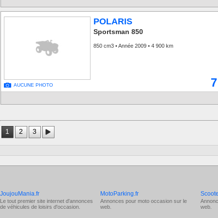
POLARIS
Sportsman 850
850 cm3 • Année 2009 • 4 900 km
7
AUCUNE PHOTO
1
2
3
JoujouMania.fr
MotoParking.fr
Scoote
Le tout premier site internet d'annonces
Annonces pour
moto occasion
sur le
Annonc
de véhicules de loisirs d'occasion.
web.
web.