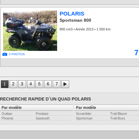
POLARIS
Sportsman 800
800 cm3 • Année 2013 • 1 550 km
7
3 PHOTOS
1
2
3
4
5
6
7
RECHERCHE RAPIDE D´UN QUAD POLARIS
Par modèle
Par modèle
Outlaw
Predator
Scrambler
Trail Blazer
Phoenix
Sawtooth
Sportsman
Trail Boss