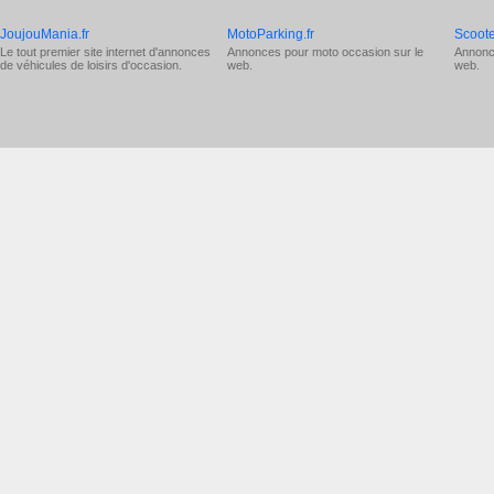
JoujouMania.fr
MotoParking.fr
Scoote
Le tout premier site internet d'annonces
Annonces pour
moto occasion
sur le
Annonc
de véhicules de loisirs d'occasion.
web.
web.