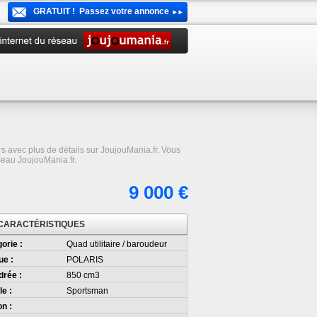
GRATUIT ! Passez votre annonce
 avec plus de détails sur JoujouMania.fr. Vous
seau JoujouMania.fr.
9 000 €
CARACTÉRISTIQUES
orie :
Quad utilitaire / baroudeur
ue :
POLARIS
drée :
850 cm3
e :
Sportsman
on :