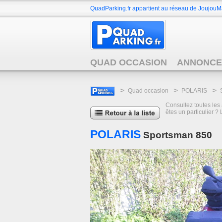
QuadParking.fr appartient au réseau de JoujouMa
QUAD OCCASION
ANNONCE
>
>
>
Quad occasion
POLARIS
Consultez toutes les
êtes un particulier 
POLARIS
Sportsman 850