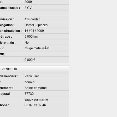
e :
2009
ance fiscale :
8 CV
 :
mission :
4x4 cardan
logation :
Homol. 2 places
en circulation :
16 / 04 / 2009
étrage :
5 000 km
ère main :
Non
ur :
rouge metallisÃ©
tie :
9 000 €
E VENDEUR
de vendeur :
Particulier
:
bonaldi
rtement :
Seine-et-Marne
postal :
77730
:
saacy sur marne
hone :
06 07 73 32 46