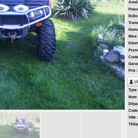
Anné
Puiss
Boîte
Trans
Homo
Mise 
Kilom
Premi
Coule
Garan
Prix :
L
Type 
Nom 
Dépa
Code 
Ville 
Télép