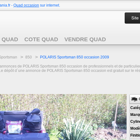
nia.fr -
Quad occasion
sur internet.
 QUAD
COTE QUAD
VENDRE QUAD
>
>
Sportsman
850
POLARIS Sportsman 850 occasion 2009
 annonces de POLARIS Sportsman 850 occasion de professionnels et de particuliers
? Le dépôt d´une annonce de POLARIS Sportsman 850 occasion est gratuit sur le ré
Catég
Marq
Cylin
Modèl
Finiti