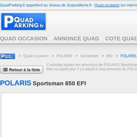
QuadParking.fr appartient au réseau de JoujouMania.fr -
Quad occasion
sur interne
QUAD OCCASION
ANNONCE QUAD
COTE QUA
>
>
>
>
>
Quad occasion
POLARIS
Sportsman
850
POLARIS 
Consultez toutes les annonces de POLARIS Sportsman 8
êtes un particulier ? Le dépôt d´une annonce de POLAR
POLARIS
Sportsman 850 EFI