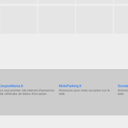
JoujouMania.fr
MotoParking.fr
Scoote
Le tout premier site internet d'annonces
Annonces pour
moto occasion
sur le
Annonc
de véhicules de loisirs d'occasion.
web.
web.