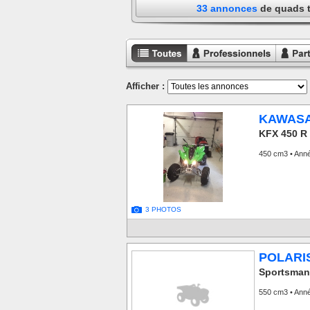
33 annonces
de quads 
Toutes les
Annonces
Annon
annonces
professionnels
particu
Afficher :
KAWASA
KFX 450 R
450 cm3 • Ann
3 PHOTOS
POLARI
Sportsman 
550 cm3 • Ann