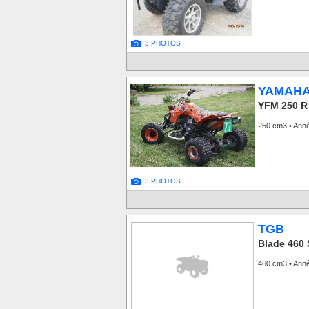
3 PHOTOS
YAMAH
YFM 250 R 
250 cm3 • Ann
3 PHOTOS
TGB
Blade 460
460 cm3 • Ann