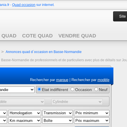
nia.fr -
Quad occasion
sur internet.
 QUAD
COTE QUAD
VENDRE QUAD
>
Annonces quad d´occasion en Basse-Normandie
Basse-Normandie de professionnels et de particuliers avec plus de détails sur Jou
Rechercher par
marque
| Rechercher par
modèle
Etat indifférent
Occasion
Neuf