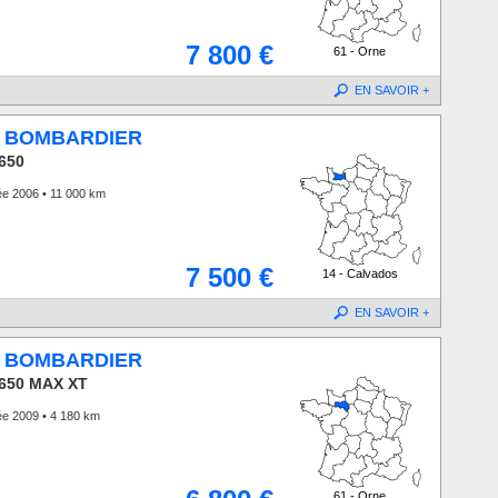
7 800 €
61 - Orne
EN SAVOIR +
 BOMBARDIER
650
e 2006 • 11 000 km
7 500 €
14 - Calvados
EN SAVOIR +
 BOMBARDIER
 650 MAX XT
ée 2009 • 4 180 km
61 - Orne