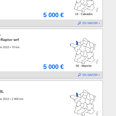
5 000 €
14 - Calvados
EN SAVOIR +
A
Raptor wrf
ée 2010 • 70 km
5 000 €
50 - Manche
EN SAVOIR +
 SL
ée 2012 • 2 900 km