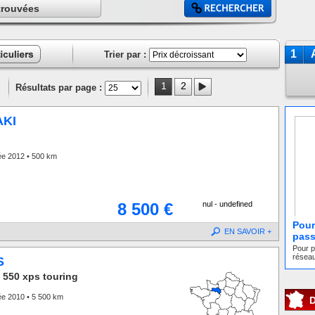
trouvées
1
Trier par :
ces
liers
1
2
Résultats par page :
KI
ée 2012 • 500 km
8 500 €
nul - undefined
Pour 
EN SAVOIR +
pass
Pour p
réseau
S
550 xps touring
ée 2010 • 5 500 km
D