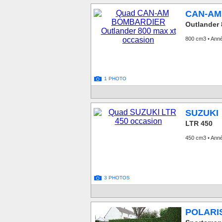
CAN-AM
Outlander 
800 cm3 • Ann
1 PHOTO
SUZUKI
LTR 450
450 cm3 • Ann
3 PHOTOS
POLARI