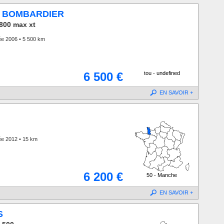
 BOMBARDIER
800 max xt
ée 2006 • 5 500 km
6 500 €
tou - undefined
EN SAVOIR +
ée 2012 • 15 km
6 200 €
50 - Manche
EN SAVOIR +
S