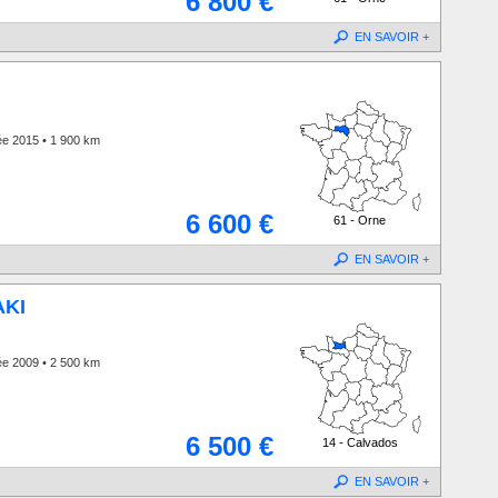
6 800 €
EN SAVOIR +
ée 2015 • 1 900 km
6 600 €
61 - Orne
EN SAVOIR +
KI
ée 2009 • 2 500 km
6 500 €
14 - Calvados
EN SAVOIR +