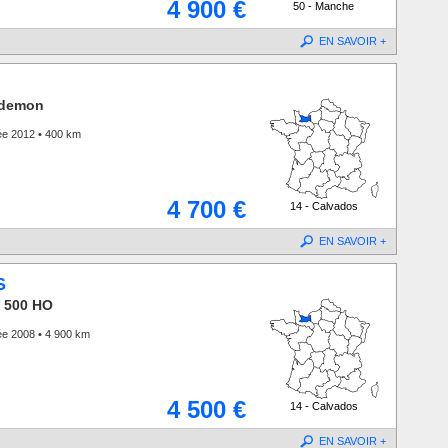
4 900 €
50 - Manche
EN SAVOIR +
 demon
ée 2012 • 400 km
4 700 €
14 - Calvados
EN SAVOIR +
S
 500 HO
ée 2008 • 4 900 km
4 500 €
14 - Calvados
EN SAVOIR +