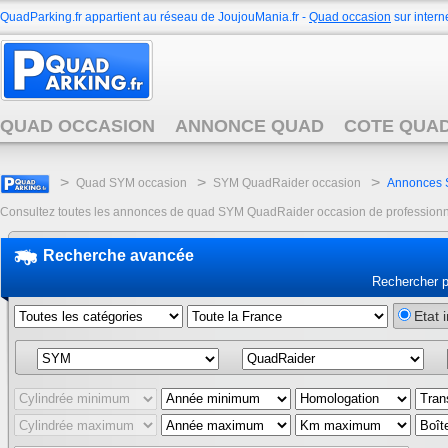
QuadParking.fr appartient au réseau de JoujouMania.fr -
Quad occasion
sur interne
QUAD OCCASION
ANNONCE QUAD
COTE QUA
>
>
>
Quad SYM occasion
SYM QuadRaider occasion
Annonces 
Consultez toutes les annonces de quad SYM QuadRaider occasion de professionnels 
Recherche avancée
Rechercher 
Etat 