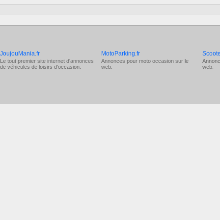
JoujouMania.fr
MotoParking.fr
Scoote
Le tout premier site internet d'annonces
Annonces pour
moto occasion
sur le
Annonc
de véhicules de loisirs d'occasion.
web.
web.