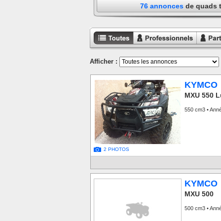
76 annonces
de quads 
Toutes les
Annonces
Annon
annonces
professionnels
particu
Afficher :
KYMCO
MXU 550 L
550 cm3 • Ann
2 PHOTOS
KYMCO
MXU 500
500 cm3 • Ann