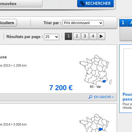
trouvées
1
Trier par :
ces
liers
1
2
3
4
Résultats par page :
uxe
ée 2013 • 1 200 km
7 200 €
83 - Var
Pour 
EN SAVOIR +
pass
Pour p
réseau
ée 2014 • 3 000 km