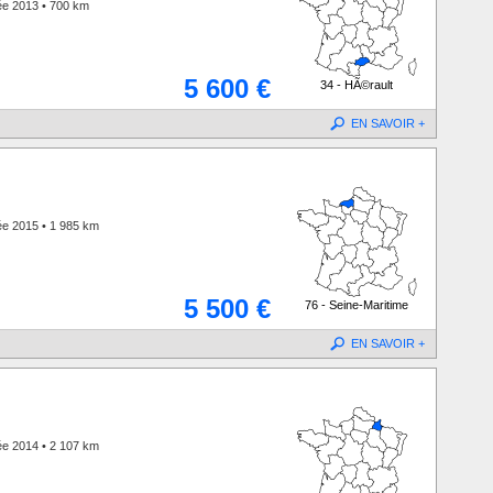
ée 2013 • 700 km
5 600 €
34 - HÃ©rault
EN SAVOIR +
ée 2015 • 1 985 km
5 500 €
76 - Seine-Maritime
EN SAVOIR +
ée 2014 • 2 107 km