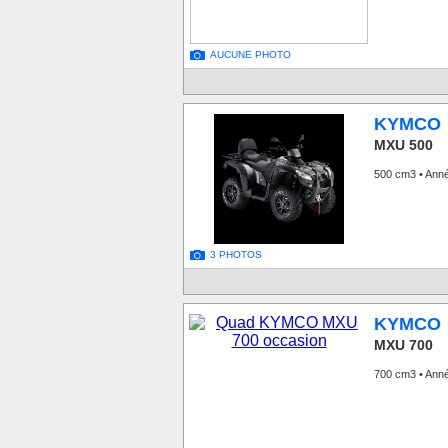
AUCUNE PHOTO
KYMCO
MXU 500
500 cm3 • Anné
3 PHOTOS
KYMCO
MXU 700
700 cm3 • Ann