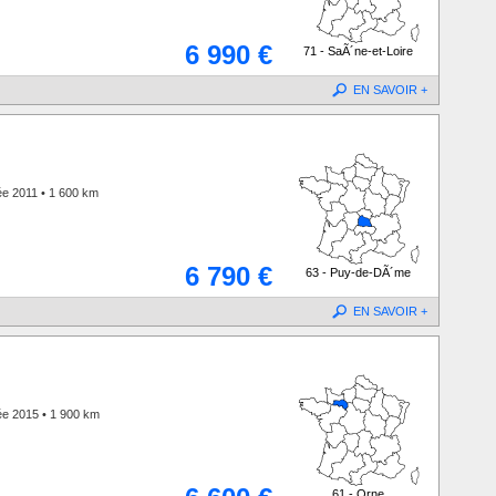
6 990 €
71 - SaÃ´ne-et-Loire
EN SAVOIR +
e 2011 • 1 600 km
6 790 €
63 - Puy-de-DÃ´me
EN SAVOIR +
ée 2015 • 1 900 km
61 - Orne