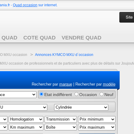
nia.fr -
Quad occasion
sur internet.
 QUAD
COTE QUAD
VENDRE QUAD
>
 MXU occasion
Annonces KYMCO MXU d´occasion
 occasion de professionnels et de particuliers avec plus de détails sur JoujouM
Rechercher par
marque
| Rechercher par
modèle
Etat indifférent
Occasion
Neuf