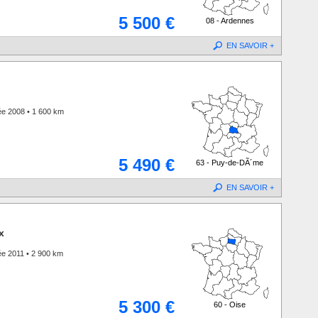
5 500 €
08 - Ardennes
EN SAVOIR +
ée 2008 • 1 600 km
5 490 €
63 - Puy-de-DÃ´me
EN SAVOIR +
x
e 2011 • 2 900 km
5 300 €
60 - Oise