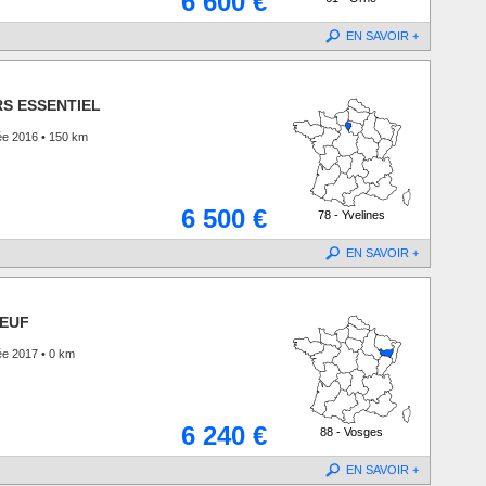
6 600 €
EN SAVOIR +
RS ESSENTIEL
ée 2016 • 150 km
6 500 €
78 - Yvelines
EN SAVOIR +
NEUF
ée 2017 • 0 km
6 240 €
88 - Vosges
EN SAVOIR +