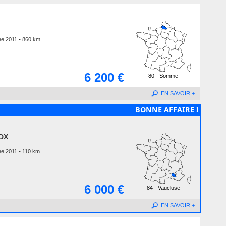
ée 2011 • 860 km
6 200 €
80 - Somme
EN SAVOIR +
BONNE AFFAIRE !
 DX
e 2011 • 110 km
6 000 €
84 - Vaucluse
EN SAVOIR +