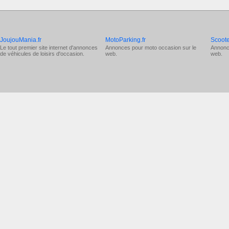
JoujouMania.fr
MotoParking.fr
Scoote
Le tout premier site internet d'annonces
Annonces pour
moto occasion
sur le
Annonc
de véhicules de loisirs d'occasion.
web.
web.