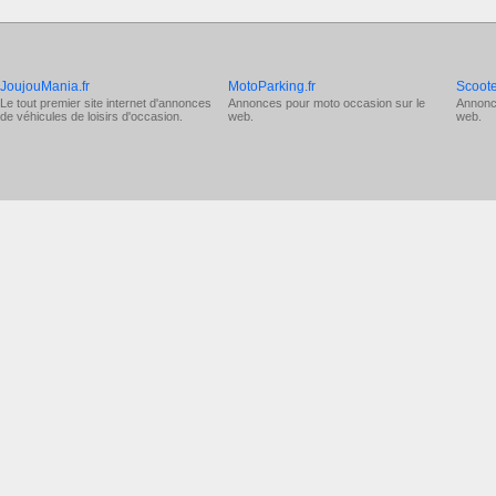
JoujouMania.fr
MotoParking.fr
Scoote
Le tout premier site internet d'annonces
Annonces pour
moto occasion
sur le
Annonc
de véhicules de loisirs d'occasion.
web.
web.