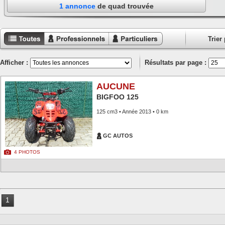
1 annonce
de quad trouvée
Trier 
Toutes les
Annonces
Annonces
annonces
professionnels
particuliers
Afficher :
Résultats par page :
AUCUNE
BIGFOO 125
125 cm3 • Année 2013 • 0 km
GC AUTOS
4 PHOTOS
1