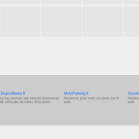
JoujouMania.fr
MotoParking.fr
Scoote
Le tout premier site internet d'annonces
Annonces pour
moto occasion
sur le
Annonc
de véhicules de loisirs d'occasion.
web.
web.