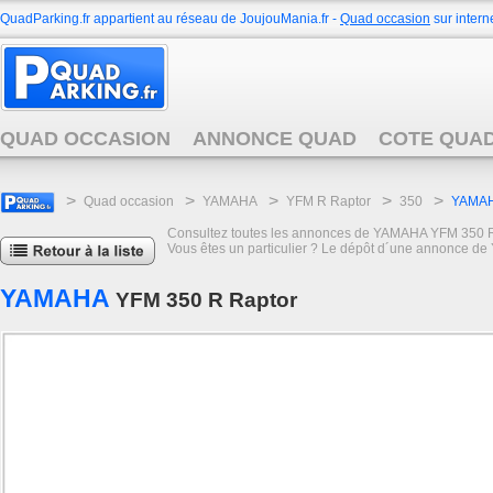
QuadParking.fr appartient au réseau de JoujouMania.fr -
Quad occasion
sur interne
QUAD OCCASION
ANNONCE QUAD
COTE QUA
>
>
>
>
>
Quad occasion
YAMAHA
YFM R Raptor
350
YAMAHA
Consultez toutes les annonces de YAMAHA YFM 350 R Ra
Vous êtes un particulier ? Le dépôt d´une annonce de
YAMAHA
YFM 350 R Raptor