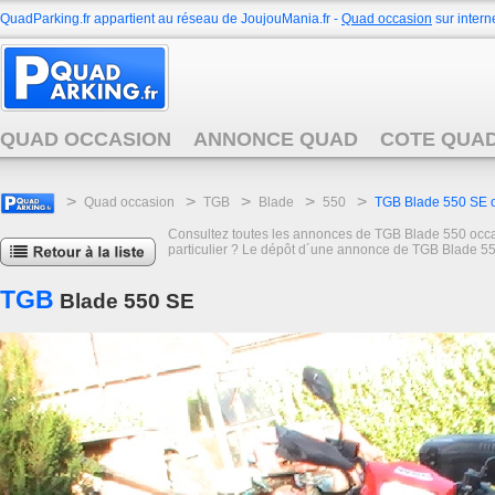
QuadParking.fr appartient au réseau de JoujouMania.fr -
Quad occasion
sur interne
QUAD OCCASION
ANNONCE QUAD
COTE QUA
>
>
>
>
>
Quad occasion
TGB
Blade
550
TGB Blade 550 SE 
Consultez toutes les annonces de TGB Blade 550 occasi
particulier ? Le dépôt d´une annonce de TGB Blade 550
TGB
Blade 550 SE