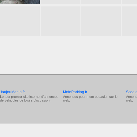
JoujouMania.fr
MotoParking.fr
Scoote
Le tout premier site internet d'annonces
Annonces pour
moto occasion
sur le
Annonc
de véhicules de loisirs d'occasion.
web.
web.