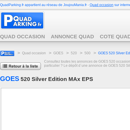
QuadParking.fr appartient au réseau de JoujouMania.fr -
Quad occasion
sur interne
QUAD OCCASION
ANNONCE QUAD
COTE QUA
>
>
>
>
>
Quad occasion
GOES
520
500
GOES 520 Silver Ed
Consultez toutes les annonces de GOES 520 occasion de
particulier ? Le dépôt d´une annonce de GOES 520 Silv
GOES
520 Silver Edition MAx EPS