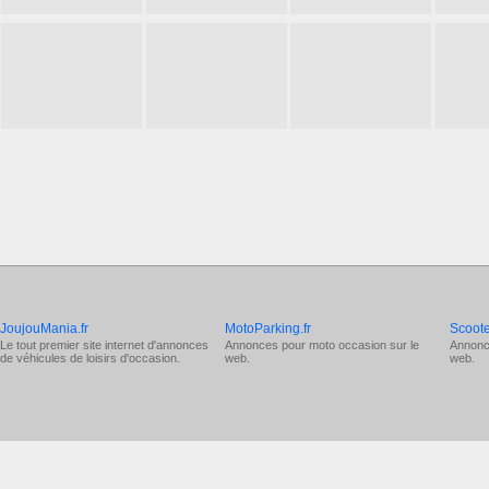
JoujouMania.fr
MotoParking.fr
Scoote
Le tout premier site internet d'annonces
Annonces pour
moto occasion
sur le
Annonc
de véhicules de loisirs d'occasion.
web.
web.