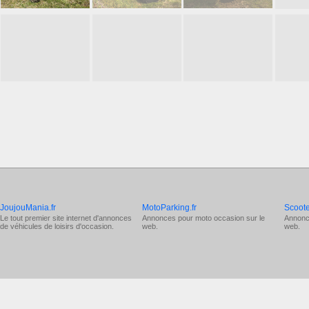
JoujouMania.fr
MotoParking.fr
Scoote
Le tout premier site internet d'annonces
Annonces pour
moto occasion
sur le
Annonc
de véhicules de loisirs d'occasion.
web.
web.