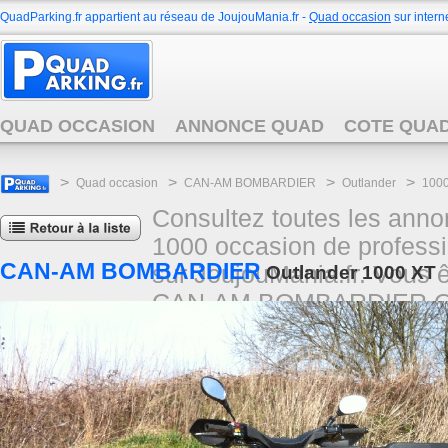
QuadParking.fr appartient au réseau de JoujouMania.fr -
Quad occasion
sur interne
QUAD OCCASION
ANNONCE QUAD
COTE QUA
>
>
>
>
Quad occasion
CAN-AM BOMBARDIER
Outlander
100
Consultez toutes les a
1000 occasion de professio
CAN-AM BOMBARDIER
sur JoujouMania.fr. Vous 
Outlander 1000 XT
CAN-AM BOMBARDIER Outla
réseau JoujouMania.fr.