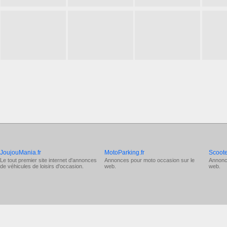
JoujouMania.fr
MotoParking.fr
Scoote
Le tout premier site internet d'annonces
Annonces pour
moto occasion
sur le
Annonc
de véhicules de loisirs d'occasion.
web.
web.