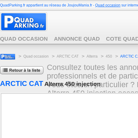
QuadParking.fr appartient au réseau de JoujouMania.fr -
Quad occasion
sur interne
QUAD OCCASION
ANNONCE QUAD
COTE QUA
>
>
>
>
>
Quad occasion
ARCTIC CAT
Alterra
450
ARCTIC CAT
Consultez toutes les ann
professionnels et de partic
ARCTIC CAT
Vous êtes un particulier
Alterra 450 injection
Alterra 450 injection occas